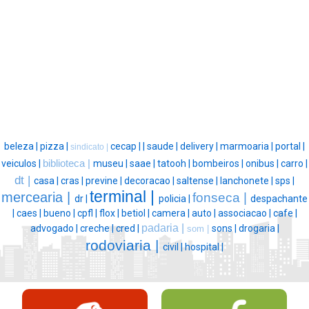
beleza |
pizza |
cecap |
|
saude |
delivery |
marmoaria |
portal |
sindicato |
veiculos |
biblioteca |
museu |
saae |
tatooh |
bombeiros |
onibus |
carro |
dt |
casa |
cras |
previne |
decoracao |
saltense |
lanchonete |
sps |
terminal |
mercearia |
fonseca |
dr |
policia |
despachante
|
caes |
bueno |
cpfl |
flox |
betiol |
camera |
auto |
associacao |
cafe |
padaria |
advogado |
creche |
cred |
sons |
drogaria |
som |
rodoviaria |
civil |
hospital |