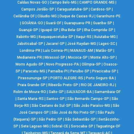
Caldas Novas-GO
|
Campo Belo-MG
|
CAMPO GRANDE-MS
|
Campos Jordão-SP
|
Caraguatatuba-SP
|
Cardoso-SP
|
Ceilândia-DF
|
Cláudio-MG
|
Duque de Caxias-RJ
|
Garanhuns-PE
|
GOIÂNIA-GO
|
Guará-DF
|
Guarapuava-PR
|
Guariba-SP
|
Guarujá-SP
|
Iguapé-SP
|
Ilha Bela-SP
|
Ilha Comprida-SP
|
Itabirito-MG
|
Itaquaquecetuba-SP
|
Itaqui-RS
|
Ituiutaba-MG
|
Jaboticabal-SP
|
Jacareí-SP
|
José Raydan-MG
|
Lages-SC
|
Londrina-PR
|
Luís Correia-PI
|
MANAUS-AM
|
Matão-SP
|
Medianeira-PR
|
Mirassol-SP
|
Mococa-SP
|
Monte Alto-SP
|
Morro Agudo-SP
|
Novo Progresso-PA
|
Olímpia-SP
|
Osasco-
SP
|
Paracatu-MG
|
Parnaíba-PI
|
Peruíbe-SP
|
Piracicaba-SP
|
Pirassununga-SP
|
PORTO ALEGRE-RS
|
Porto Seguro-BA
|
Praia Grande-SP
|
Ribeirão Preto-SP
|
RIO DE JANEIRO-RJ
|
Rolim de Moura-RO
|
Salto-SP
|
SALVADOR-BA
|
Samambaia-DF
|
Santa Maria-RS
|
Santos-SP
|
São Bernardo Campo-SP
|
São
Borja-RS
|
São Caetano do Sul-SP
|
São João Paraíso-MG
|
São
José Campos-SP
|
São José do Rio Preto-SP
|
São Paulo
(Itaquera)-SP
|
São Pedro-SP
|
São Sebastião-SP
|
Sertãozinho-
SP
|
Sete Lagoas-MG
|
Sobral-CE
|
Sorocaba-SP
|
Taguatinga-DF
|
Taiobeiras-MG
|
Tangará da Serra-MT
|
Tarauacá-AC
|