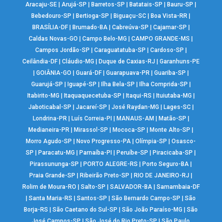
Aracaju-SE
|
Arujá-SP
|
Barretos-SP
|
Batatais-SP
|
Bauru-SP
|
Bebedouro-SP
|
Bertioga-SP
|
Biguaçu-SC
|
Boa Vista-RR
|
BRASÍLIA-DF
|
Brumado-BA
|
Cabreúva-SP
|
Cajamar-SP
|
Caldas Novas-GO
|
Campo Belo-MG
|
CAMPO GRANDE-MS
|
Campos Jordão-SP
|
Caraguatatuba-SP
|
Cardoso-SP
|
Ceilândia-DF
|
Cláudio-MG
|
Duque de Caxias-RJ
|
Garanhuns-PE
|
GOIÂNIA-GO
|
Guará-DF
|
Guarapuava-PR
|
Guariba-SP
|
Guarujá-SP
|
Iguapé-SP
|
Ilha Bela-SP
|
Ilha Comprida-SP
|
Itabirito-MG
|
Itaquaquecetuba-SP
|
Itaqui-RS
|
Ituiutaba-MG
|
Jaboticabal-SP
|
Jacareí-SP
|
José Raydan-MG
|
Lages-SC
|
Londrina-PR
|
Luís Correia-PI
|
MANAUS-AM
|
Matão-SP
|
Medianeira-PR
|
Mirassol-SP
|
Mococa-SP
|
Monte Alto-SP
|
Morro Agudo-SP
|
Novo Progresso-PA
|
Olímpia-SP
|
Osasco-
SP
|
Paracatu-MG
|
Parnaíba-PI
|
Peruíbe-SP
|
Piracicaba-SP
|
Pirassununga-SP
|
PORTO ALEGRE-RS
|
Porto Seguro-BA
|
Praia Grande-SP
|
Ribeirão Preto-SP
|
RIO DE JANEIRO-RJ
|
Rolim de Moura-RO
|
Salto-SP
|
SALVADOR-BA
|
Samambaia-DF
|
Santa Maria-RS
|
Santos-SP
|
São Bernardo Campo-SP
|
São
Borja-RS
|
São Caetano do Sul-SP
|
São João Paraíso-MG
|
São
José Campos-SP
|
São José do Rio Preto-SP
|
São Paulo