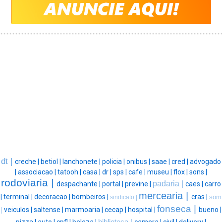
dt |
creche |
betiol |
lanchonete |
policia |
onibus |
saae |
cred |
advogado
|
associacao |
tatooh |
casa |
dr |
sps |
cafe |
museu |
flox |
sons |
rodoviaria |
padaria |
despachante |
portal |
previne |
caes |
carro
mercearia |
|
terminal |
decoracao |
bombeiros |
cras |
som
sindicato |
fonseca |
veiculos |
saltense |
marmoaria |
cecap |
hospital |
bueno |
|
pizza |
auto |
cpfl |
beleza |
biblioteca |
camera |
civil |
delivery |