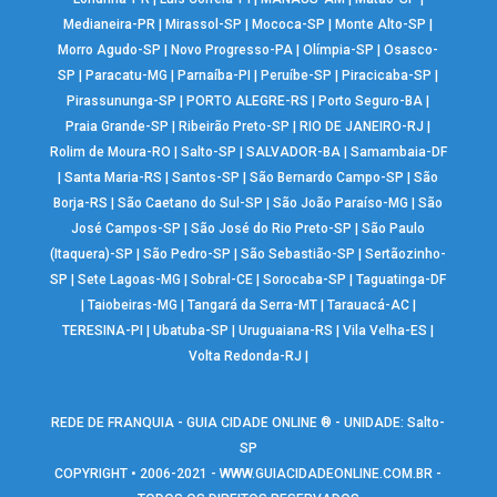
Medianeira-PR
|
Mirassol-SP
|
Mococa-SP
|
Monte Alto-SP
|
Morro Agudo-SP
|
Novo Progresso-PA
|
Olímpia-SP
|
Osasco-
SP
|
Paracatu-MG
|
Parnaíba-PI
|
Peruíbe-SP
|
Piracicaba-SP
|
Pirassununga-SP
|
PORTO ALEGRE-RS
|
Porto Seguro-BA
|
Praia Grande-SP
|
Ribeirão Preto-SP
|
RIO DE JANEIRO-RJ
|
Rolim de Moura-RO
|
Salto-SP
|
SALVADOR-BA
|
Samambaia-DF
|
Santa Maria-RS
|
Santos-SP
|
São Bernardo Campo-SP
|
São
Borja-RS
|
São Caetano do Sul-SP
|
São João Paraíso-MG
|
São
José Campos-SP
|
São José do Rio Preto-SP
|
São Paulo
(Itaquera)-SP
|
São Pedro-SP
|
São Sebastião-SP
|
Sertãozinho-
SP
|
Sete Lagoas-MG
|
Sobral-CE
|
Sorocaba-SP
|
Taguatinga-DF
|
Taiobeiras-MG
|
Tangará da Serra-MT
|
Tarauacá-AC
|
TERESINA-PI
|
Ubatuba-SP
|
Uruguaiana-RS
|
Vila Velha-ES
|
Volta Redonda-RJ
|
REDE DE FRANQUIA - GUIA CIDADE ONLINE ® - UNIDADE: Salto-
SP
COPYRIGHT • 2006-2021 -
WWW.GUIACIDADEONLINE.COM.BR
-