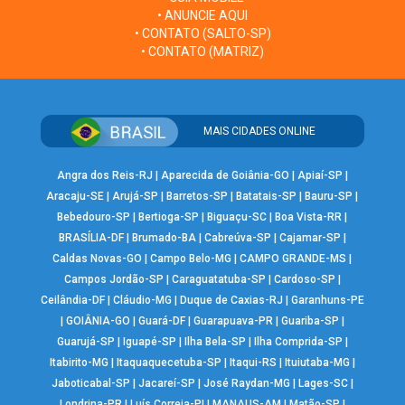
• ANUNCIE AQUI
• CONTATO (SALTO-SP)
• CONTATO (MATRIZ)
MAIS CIDADES ONLINE
Angra dos Reis-RJ
|
Aparecida de Goiânia-GO
|
Apiaí-SP
|
Aracaju-SE
|
Arujá-SP
|
Barretos-SP
|
Batatais-SP
|
Bauru-SP
|
Bebedouro-SP
|
Bertioga-SP
|
Biguaçu-SC
|
Boa Vista-RR
|
BRASÍLIA-DF
|
Brumado-BA
|
Cabreúva-SP
|
Cajamar-SP
|
Caldas Novas-GO
|
Campo Belo-MG
|
CAMPO GRANDE-MS
|
Campos Jordão-SP
|
Caraguatatuba-SP
|
Cardoso-SP
|
Ceilândia-DF
|
Cláudio-MG
|
Duque de Caxias-RJ
|
Garanhuns-PE
|
GOIÂNIA-GO
|
Guará-DF
|
Guarapuava-PR
|
Guariba-SP
|
Guarujá-SP
|
Iguapé-SP
|
Ilha Bela-SP
|
Ilha Comprida-SP
|
Itabirito-MG
|
Itaquaquecetuba-SP
|
Itaqui-RS
|
Ituiutaba-MG
|
Jaboticabal-SP
|
Jacareí-SP
|
José Raydan-MG
|
Lages-SC
|
Londrina-PR
|
Luís Correia-PI
|
MANAUS-AM
|
Matão-SP
|