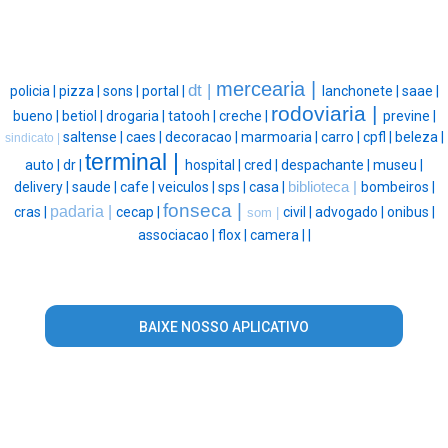
mercearia |
dt |
policia |
pizza |
sons |
portal |
lanchonete |
saae |
rodoviaria |
bueno |
betiol |
drogaria |
tatooh |
creche |
previne |
saltense |
caes |
decoracao |
marmoaria |
carro |
cpfl |
beleza |
sindicato |
terminal |
auto |
dr |
hospital |
cred |
despachante |
museu |
delivery |
saude |
cafe |
veiculos |
sps |
casa |
biblioteca |
bombeiros |
fonseca |
padaria |
cras |
cecap |
civil |
advogado |
onibus |
som |
associacao |
flox |
camera |
|
BAIXE NOSSO APLICATIVO