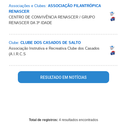
Associações e Clubes:
ASSOCIAÇÃO FILANTRÓPICA
RENASCER
CENTRO DE CONVIVÊNCIA RENASCER / GRUPO
RENASCER DA 3ª IDADE
Clube:
CLUBE DOS CASADOS DE SALTO
Associação Instrutiva e Recreativa Clube dos Casados
(A.I.R.C.S
RESULTADO EM NOTÍCIAS
Warning
: mysql_fetch_array() expects parameter 1 to be
resource, array given in
/home/portalsalto/www/conteudo_resultado_busca.php
on
line
344
Total de registros:
4 resultados encontrados