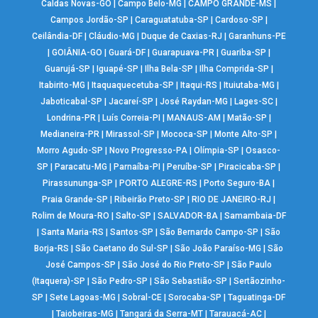
Caldas Novas-GO
|
Campo Belo-MG
|
CAMPO GRANDE-MS
|
Campos Jordão-SP
|
Caraguatatuba-SP
|
Cardoso-SP
|
Ceilândia-DF
|
Cláudio-MG
|
Duque de Caxias-RJ
|
Garanhuns-PE
|
GOIÂNIA-GO
|
Guará-DF
|
Guarapuava-PR
|
Guariba-SP
|
Guarujá-SP
|
Iguapé-SP
|
Ilha Bela-SP
|
Ilha Comprida-SP
|
Itabirito-MG
|
Itaquaquecetuba-SP
|
Itaqui-RS
|
Ituiutaba-MG
|
Jaboticabal-SP
|
Jacareí-SP
|
José Raydan-MG
|
Lages-SC
|
Londrina-PR
|
Luís Correia-PI
|
MANAUS-AM
|
Matão-SP
|
Medianeira-PR
|
Mirassol-SP
|
Mococa-SP
|
Monte Alto-SP
|
Morro Agudo-SP
|
Novo Progresso-PA
|
Olímpia-SP
|
Osasco-
SP
|
Paracatu-MG
|
Parnaíba-PI
|
Peruíbe-SP
|
Piracicaba-SP
|
Pirassununga-SP
|
PORTO ALEGRE-RS
|
Porto Seguro-BA
|
Praia Grande-SP
|
Ribeirão Preto-SP
|
RIO DE JANEIRO-RJ
|
Rolim de Moura-RO
|
Salto-SP
|
SALVADOR-BA
|
Samambaia-DF
|
Santa Maria-RS
|
Santos-SP
|
São Bernardo Campo-SP
|
São
Borja-RS
|
São Caetano do Sul-SP
|
São João Paraíso-MG
|
São
José Campos-SP
|
São José do Rio Preto-SP
|
São Paulo
(Itaquera)-SP
|
São Pedro-SP
|
São Sebastião-SP
|
Sertãozinho-
SP
|
Sete Lagoas-MG
|
Sobral-CE
|
Sorocaba-SP
|
Taguatinga-DF
|
Taiobeiras-MG
|
Tangará da Serra-MT
|
Tarauacá-AC
|