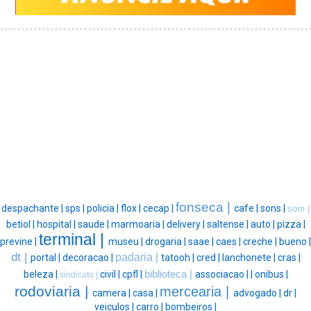
fonseca |
despachante |
sps |
policia |
flox |
cecap |
cafe |
sons |
som |
betiol |
hospital |
saude |
marmoaria |
delivery |
saltense |
auto |
pizza |
terminal |
previne |
museu |
drogaria |
saae |
caes |
creche |
bueno |
dt |
padaria |
portal |
decoracao |
tatooh |
cred |
lanchonete |
cras |
beleza |
civil |
cpfl |
biblioteca |
associacao |
|
onibus |
sindicato |
rodoviaria |
mercearia |
camera |
casa |
advogado |
dr |
veiculos |
carro |
bombeiros |